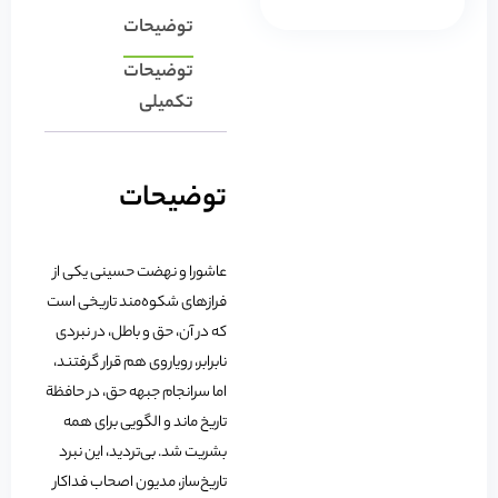
توضیحات
توضیحات
تکمیلی
توضیحات
عاشورا و نهضت حسینی یکی از
فرازهای شکوه‌مند تاریخی است
که در آن، حق و باطل، در نبردی
نابرابر، رویاروی هم قرار گرفتند،
اما سرانجام جبهه حق، در حافظة
تاریخ ماند و الگویی برای همه
بشریت شد. بی‌تردید، این نبرد
تاریخ‌ساز، مدیون اصحاب فداکار