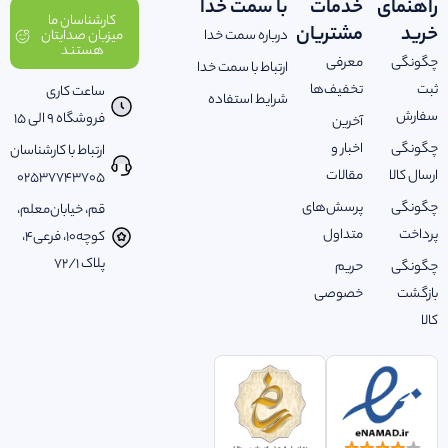
راهنمای
خدمات
با سمت خدا
کارشناسان ما
خرید
مشتریان
درباره سمت خدا
میزبان صدایتان
هستند
چگونگی
معرفی
ارتباط با سمت خدا
ثبت
تخفیف‌ها
ساعت کاری
شرایط استفاده
سفارش
فروشگاه 9 الی 15
آخرین
چگونگی
اخبار و
ارتباط با کارشناسان
ارسال کالا
مقالات
02537743705
چگونگی
پرسش‌های
قم، خیابان‌معلم،
پرداخت
متداول
کوچه‌10، فرعی‌4،
پلاک ‌72/1
چگونگی
حریم
بازگشت
خصوصی
کالا