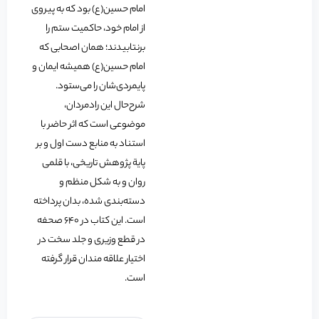
امام حسین(ع) بود که به پیروی
از امام خود، حاکمیت ستم را
برنتابیدند؛ همان اصحابی که
امام حسین(ع) همیشه ایمان و
پایمردی‌شان را می‌ستود.
شرح‌حال این راد‌مردان،
موضوعی است که اثر حاضر با
استناد به منابع دست اول و بر
پایة پژوهش تاریخی، با قلمی
روان و به شکل منظم و
دسته‌بندی شده، بدان پرداخته
است. این کتاب در 640 صحفه
در قطع وزیری و جلد سخت در
اختیار علاقه مندان قرار گرفته
است.