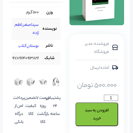
وزن
1100 گرم
سیداصغر ناظم
نویسنده
زاده
فروشنده: مدیر
ناشر
بوستان کتاب
فروشگاه
شابک
9789640913826‬‬
آماده ارسال
500.000
تومان
پشتیبانی
فرصت 7
تضمین
پرداخت
24
روزه
کیفیت
امن از
افزودن به سبد
ساعته
بازگشت
کالا
درگاه
خرید
کالا
بانکی