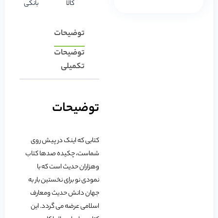
کالا
بانکی
توضیحات
توضیحات
تکمیلی
توضیحات
کتابى که اینک در پیش روى
شماست، چکیده صدها کتاب
وهزاران حدیث است که با
نمودى نو براى نخستین بار به
جهان دانش حدیث ومعارف
اسلامى عرضه مى گردد. این