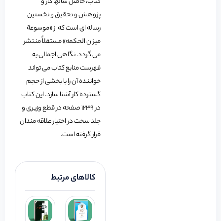
کتاب، حاصل سالها کار و
پژوهش و تحقیق و نخستین
رساله اى است که از «موسوعة
میزان الحکمه» مستقلاً منتشر
مى گردد. نگاهى اجمالى به
فهرست منابع کتاب مى تواند
خواننده آن را با بخشى از حجم
گسترده کار آشنا سازد. این کتاب
در 1239 صفحه در قطع وزیری و
جلد سخت در اختیار علاقه مندان
قرار گرفته است.
کالاهای مرتبط