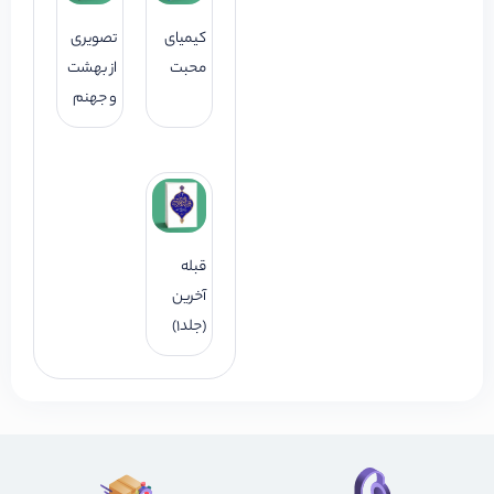
کیمیای
تصویری
محبت
از بهشت
و جهنم
قبله
آخرین
(جلد1)