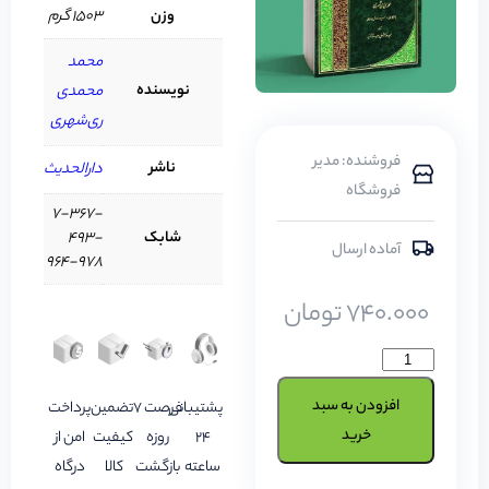
وزن
1503 گرم
محمد
نویسنده
محمدی‌
ری‌شهری
فروشنده: مدیر
ناشر
دارالحدیث
فروشگاه
7-367-
شابک
493-
آماده ارسال
964-978
740.000
تومان
افزودن به سبد
پشتیبانی
فرصت 7
تضمین
پرداخت
خرید
24
روزه
کیفیت
امن از
ساعته
بازگشت
کالا
درگاه