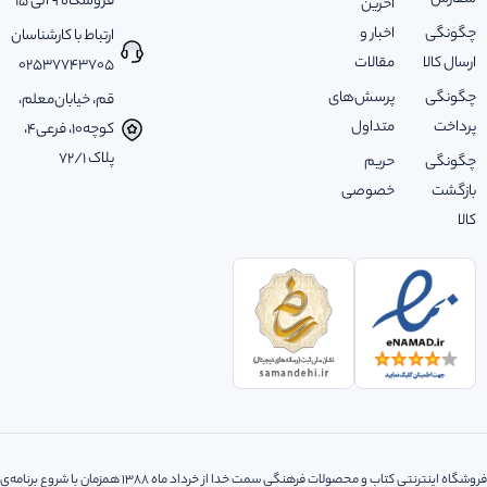
فروشگاه 9 الی 15
آخرین
چگونگی
اخبار و
ارتباط با کارشناسان
ارسال کالا
مقالات
02537743705
چگونگی
پرسش‌های
قم، خیابان‌معلم،
پرداخت
متداول
کوچه‌10، فرعی‌4،
پلاک ‌72/1
چگونگی
حریم
بازگشت
خصوصی
کالا
فروشگاه اینترنتی کتاب و محصولات فرهنگی سمت خدا از خرداد ماه 1388 همزمان با شروع برنامه‌ی