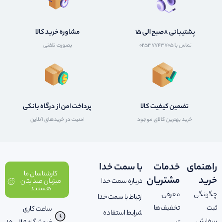
پشتیبانی 8صبح الی 15
مشاوره خرید کالا
تماس با 02537743705
بصورت تلفنی
تضمین کیفیت کالا
پرداخت امن از درگاه بانکی
خرید بهترین کالای موجود
امنیت در خریدهای آنلاین
راهنمای
خدمات
با سمت خدا
کارشناسان ما
خرید
مشتریان
درباره سمت خدا
میزبان صدایتان
هستند
چگونگی
معرفی
ارتباط با سمت خدا
ثبت
تخفیف‌ها
ساعت کاری
شرایط استفاده
سفارش