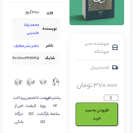
وزن
380 گرم
محمدرضا
نویسنده
عابدینی
فروشنده: مدیر
ناشر
دفتر نشر معارف
فروشگاه
شابک
9786004416245
آماده ارسال
370.000
تومان
پشتیبانی
فرصت 7
تضمین
پرداخت
24
روزه
کیفیت
امن از
افزودن به سبد
ساعته
بازگشت
کالا
درگاه
خرید
کالا
بانکی