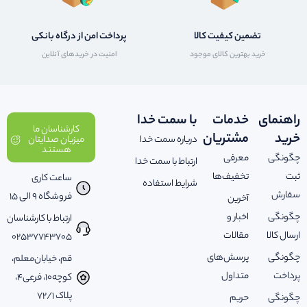
تضمین کیفیت کالا
پرداخت امن از درگاه بانکی
خرید بهترین کالای موجود
امنیت در خریدهای آنلاین
راهنمای
خدمات
با سمت خدا
کارشناسان ما
خرید
مشتریان
درباره سمت خدا
میزبان صدایتان
هستند
چگونگی
معرفی
ارتباط با سمت خدا
ثبت
تخفیف‌ها
ساعت کاری
شرایط استفاده
سفارش
فروشگاه 9 الی 15
آخرین
چگونگی
اخبار و
ارتباط با کارشناسان
ارسال کالا
مقالات
02537743705
چگونگی
پرسش‌های
قم، خیابان‌معلم،
پرداخت
متداول
کوچه‌10، فرعی‌4،
پلاک ‌72/1
چگونگی
حریم