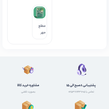
مطلع
مهر
پشتیبانی 8صبح الی 15
مشاوره خرید کالا
تماس با 02537743705
بصورت تلفنی