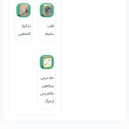
قلب
تذکرة
سلیم
المتقین
50 درس
پیرامون
عالم پس
از مرگ