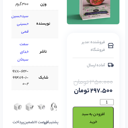
وزن
300 گرم
سیدحسین
نویسنده
حسینی
قمی
فروشنده: مدیر
سمت
فروشگاه
ناشر
خدای
سبحان
آماده ارسال
978-622-
شابک
99489-1-
350.000
تومان
0-2
297.500
تومان
افزودن به سبد
خرید
پشتیبانی
فرصت 7
تضمین
پرداخت