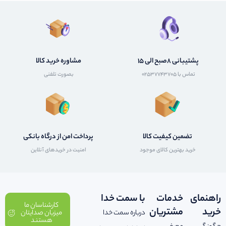
پشتیبانی 8صبح الی 15
مشاوره خرید کالا
تماس با 02537743705
بصورت تلفنی
تضمین کیفیت کالا
پرداخت امن از درگاه بانکی
خرید بهترین کالای موجود
امنیت در خریدهای آنلاین
راهنمای
خدمات
با سمت خدا
کارشناسان ما
خرید
مشتریان
درباره سمت خدا
میزبان صدایتان
هستند