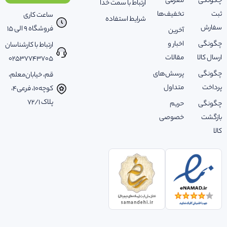
چگونگی
معرفی
ارتباط با سمت خدا
ثبت
تخفیف‌ها
ساعت کاری
شرایط استفاده
سفارش
فروشگاه 9 الی 15
آخرین
چگونگی
اخبار و
ارتباط با کارشناسان
ارسال کالا
مقالات
02537743705
چگونگی
پرسش‌های
قم، خیابان‌معلم،
پرداخت
متداول
کوچه‌10، فرعی‌4،
پلاک ‌72/1
چگونگی
حریم
بازگشت
خصوصی
کالا