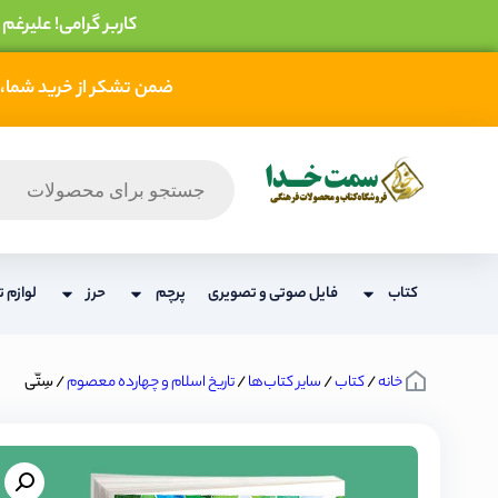
کاربر گرامی! علیرغم
ضمن تشکر از خرید شما، 
کتاب
فایل صوتی و تصویری
پرچم
حرز
لوازم ت
خانه
/
کتاب
/
سایر کتاب‌ها
/
تاریخ اسلام و چهارده معصوم
/ سِتّی