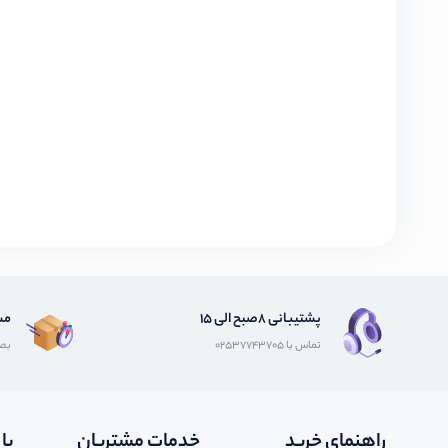
پشتیبانی 8صبح الی 15
مش
تماس با 02537743705
بصو
راهنمای خرید
خدمات مشتریان
با