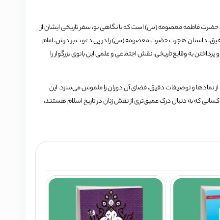
گی حضرت فاطمه معصومه (س) است که با نگاهی نو، سفر تاریخی ایشان از
زی دقیق، داستان هجرت حضرت معصومه (س) را در پی دعوت برادرش، امام
داختن به وقایع تاریخی، نقش اجتماعی و علمی این بانوی بزرگوار را
اده از نمادها و توصیفات دقیق، فضای آن دوران را ملموس می‌سازد.
این
ی کسانی که به دنبال درک عمیق‌تری از نقش زنان در تاریخ اسلام هستند،