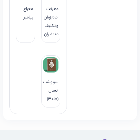
معرفت
معراج
امام زمان
پیامبر
و تکلیف
منتظران
سرنوشت
انسان
(جلد3)