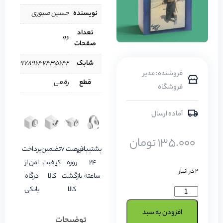
نویسنده
حسین صبوری
تعداد
96
صفحات
شابک
9789647435642
فروشنده: مدیر
قطع
رقعی
فروشگاه
آماده ارسال
135.000
تومان
پشتیبانی
فرصت 7
تضمین
پرداخت
24
روزه
کیفیت
امن از
2 در انبار
ساعته
بازگشت
کالا
درگاه
کالا
بانکی
افزودن به سبد
توضیحات