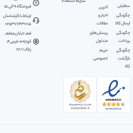
شرایط استفاده
سفارش
فروشگاه 9 الی 15
آخرین
چگونگی
اخبار و
ارتباط با کارشناسان
ارسال کالا
مقالات
02537743705
چگونگی
پرسش‌های
قم، خیابان‌معلم،
پرداخت
متداول
کوچه‌10، فرعی‌4،
پلاک ‌72/1
چگونگی
حریم
بازگشت
خصوصی
کالا