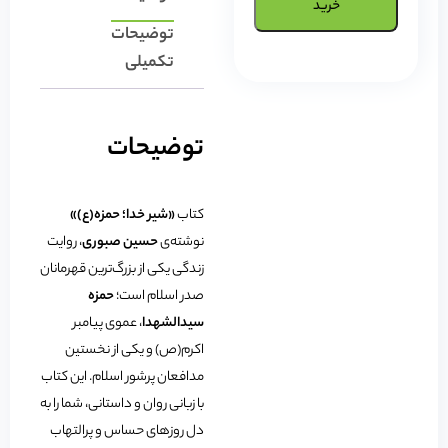
خرید
توضیحات
تکمیلی
توضیحات
کتاب
«شیر خدا؛ حمزه(ع)»
نوشته‌ی
حسین صبوری
، روایت
زندگی یکی از بزرگ‌ترین قهرمانان
صدر اسلام است؛
حمزه
سیدالشهدا
، عموی پیامبر
اکرم(ص) و یکی از نخستین
مدافعان پرشور اسلام. این کتاب
با زبانی روان و داستانی، شما را به
دل روزهای حساس و پرالتهاب