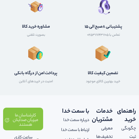
پشتیبانی 8صبح الی 15
مشاوره خرید کالا
تماس با 02537743705
بصورت تلفنی
تضمین کیفیت کالا
پرداخت امن از درگاه بانکی
خرید بهترین کالای موجود
امنیت در خریدهای آنلاین
راهنمای
خدمات
با سمت خدا
کارشناسان ما
خرید
مشتریان
درباره سمت خدا
میزبان صدایتان
هستند
چگونگی
معرفی
ارتباط با سمت خدا
ثبت
تخفیف‌ها
ساعت کاری