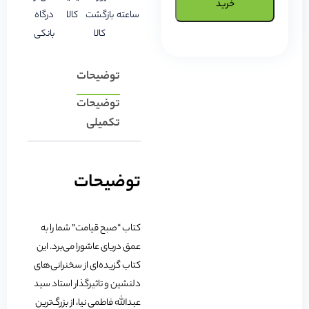
خرید
ساعته
بازگشت
کالا
درگاه
کالا
بانکی
توضیحات
توضیحات
تکمیلی
توضیحات
کتاب “صبح قیامت” شما را به
عمق دریای عاشورا می‌برد. این
کتاب گزیده‌ای از سخنرانی‌های
دلنشین و تاثیرگذار استاد سید
عبدالله فاطمی نیا، از بزرگ‌ترین