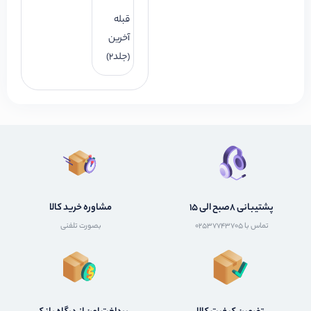
قبله
آخرین
(جلد2)
پشتیبانی 8صبح الی 15
مشاوره خرید کالا
تماس با 02537743705
بصورت تلفنی