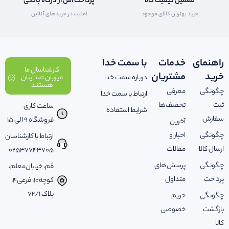
تضمین کیفیت کالا
پرداخت امن از درگاه بانکی
خرید بهترین کالای موجود
امنیت در خریدهای آنلاین
راهنمای
خدمات
با سمت خدا
کارشناسان ما
خرید
مشتریان
درباره سمت خدا
میزبان صدایتان
هستند
چگونگی
معرفی
ارتباط با سمت خدا
ثبت
تخفیف‌ها
ساعت کاری
شرایط استفاده
سفارش
فروشگاه 9 الی 15
آخرین
چگونگی
اخبار و
ارتباط با کارشناسان
ارسال کالا
مقالات
02537743705
چگونگی
پرسش‌های
قم، خیابان‌معلم،
پرداخت
متداول
کوچه‌10، فرعی‌4،
پلاک ‌72/1
چگونگی
حریم
بازگشت
خصوصی
کالا