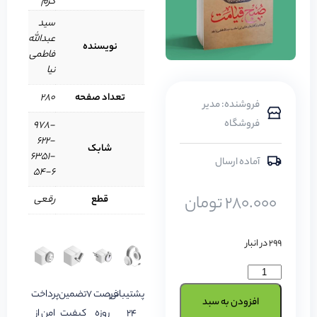
گرم
سید
عبدالله
نویسنده
فاطمی
نیا
تعداد صفحه
280
فروشنده: مدیر
فروشگاه
978-
622-
شابک
6351-
آماده ارسال
54-6
280.000
تومان
قطع
رقعی
299 در انبار
پشتیبانی
فرصت 7
تضمین
پرداخت
افزودن به سبد
24
روزه
کیفیت
امن از