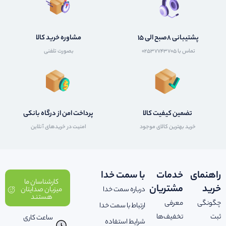
پشتیبانی 8صبح الی 15
مشاوره خرید کالا
تماس با 02537743705
بصورت تلفنی
تضمین کیفیت کالا
پرداخت امن از درگاه بانکی
خرید بهترین کالای موجود
امنیت در خریدهای آنلاین
راهنمای
خدمات
با سمت خدا
کارشناسان ما
خرید
مشتریان
درباره سمت خدا
میزبان صدایتان
هستند
چگونگی
معرفی
ارتباط با سمت خدا
ثبت
تخفیف‌ها
ساعت کاری
شرایط استفاده