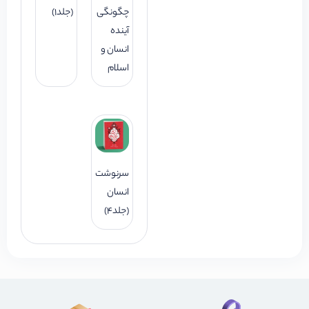
چگونگی
(جلد1)
آینده
انسان و
اسلام
سرنوشت
انسان
(جلد4)