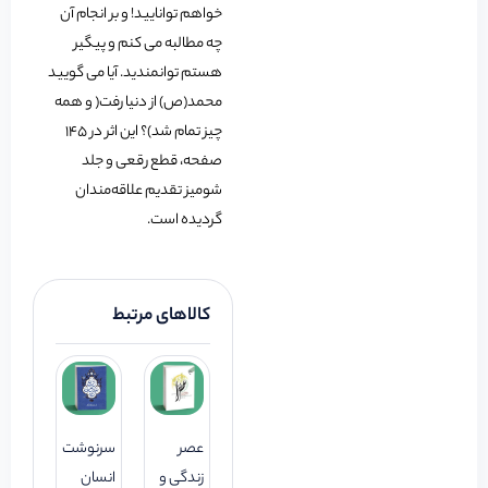
خواهم توانایید! و بر انجام آن
چه مطالبه می کنم و پیگیر
هستم توانمندید. آیا می گویید
محمد(ص) از دنیا رفت( و همه
چیز تمام شد)؟ این اثر در 145
صفحه، قطع رقعی و جلد
شومیز تقدیم علاقه‌مندان
گردیده است.
کالاهای مرتبط
عصر
سرنوشت
زندگی و
انسان