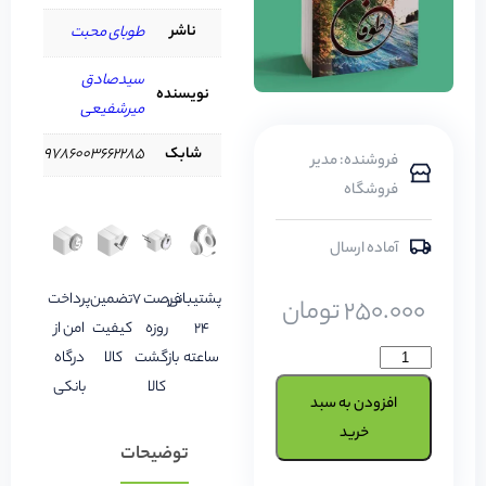
ناشر
طوبای محبت
سیدصادق
نویسنده
میرشفیعی
شابک
9786003662285
فروشنده: مدیر
فروشگاه
آماده ارسال
پشتیبانی
فرصت 7
تضمین
پرداخت
250.000
تومان
24
روزه
کیفیت
امن از
ساعته
بازگشت
کالا
درگاه
کالا
بانکی
افزودن به سبد
خرید
توضیحات