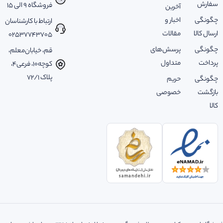
سفارش
فروشگاه 9 الی 15
آخرین
چگونگی
اخبار و
ارتباط با کارشناسان
ارسال کالا
مقالات
02537743705
چگونگی
پرسش‌های
قم، خیابان‌معلم،
پرداخت
متداول
کوچه‌10، فرعی‌4،
پلاک ‌72/1
چگونگی
حریم
بازگشت
خصوصی
کالا