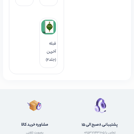
قبله
آخرین
(جلد2)
پشتیبانی 8صبح الی 15
مشاوره خرید کالا
تماس با 02537743705
بصورت تلفنی