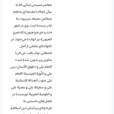
معاصر مسیحی لبنانی که به
سال 1958 با مقدمه ای به قلم
میخائیل نعیمه، دربیروت به
چاپ رسیده است. وی در شهر
«جدیده‌ی مرجعیون» که «مرج
العیون» نیز خوانده می‌شود، در
خانواده‌ای غسّانی از اصل
قحطانی، تولد یافت. این اثر با
عناوین زیر تدوین شده است:
الامام علی و حقوق الأنسان؛ بین
علی و الثّورة الفرنسیة؛ الامام
علی صوت العدالة الانسانیة؛
علی و سقراط؛ علی و عصرة؛ علی
و القومیة العربیة. نویسنده در
فصل‌های نخستین به
تاریخچه‌ی پیدایش دین اسلام و