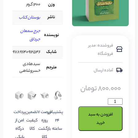
وزن
1200 گرم
ناشر
بوستان کتاب
جرج سمعان
نویسنده
جرداق
فروشنده: مدیر
شابک
9789640912546
فروشگاه
سیدهادی
مترجم
آماده ارسال
خسروشاهی
800.000
تومان
پشتیبانی
فرصت 7
تضمین
پرداخت
افزودن به سبد
24
روزه
کیفیت
امن از
خرید
ساعته
بازگشت
کالا
درگاه
کالا
بانکی