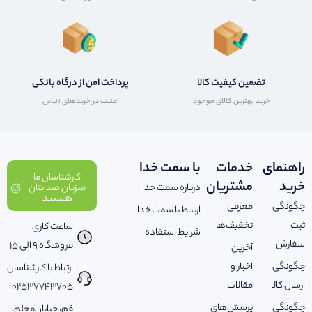
تضمین کیفیت کالا
پرداخت امن از درگاه بانکی
خرید بهترین کالای موجود
امنیت در خریدهای آنلاین
راهنمای
خدمات
با سمت خدا
کارشناسان ما
خرید
مشتریان
درباره سمت خدا
میزبان صدایتان
هستند
چگونگی
معرفی
ارتباط با سمت خدا
ثبت
تخفیف‌ها
ساعت کاری
شرایط استفاده
سفارش
فروشگاه 9 الی 15
آخرین
چگونگی
اخبار و
ارتباط با کارشناسان
ارسال کالا
مقالات
02537743705
چگونگی
پرسش‌های
قم، خیابان‌معلم،