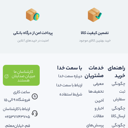
تضمین کیفیت کالا
پرداخت امن از درگاه بانکی
خرید بهترین کالای موجود
امنیت در خریدهای آنلاین
راهنمای
خدمات
با سمت خدا
کارشناسان ما
خرید
مشتریان
درباره سمت خدا
میزبان صدایتان
هستند
چگونگی
معرفی
ارتباط با سمت خدا
ثبت
تخفیف‌ها
ساعت کاری
شرایط استفاده
سفارش
فروشگاه 9 الی 15
آخرین
چگونگی
اخبار و
ارتباط با کارشناسان
ارسال کالا
مقالات
02537743705
چگونگی
پرسش‌های
قم، خیابان‌معلم،