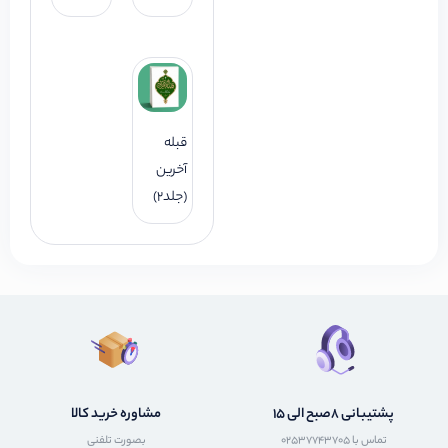
قبله
آخرین
(جلد2)
پشتیبانی 8صبح الی 15
مشاوره خرید کالا
تماس با 02537743705
بصورت تلفنی