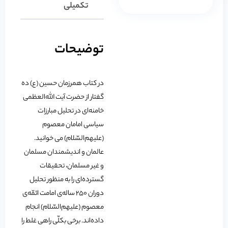
تکمیلی
توضیحات
در کتاب همرزمان حسین (ع) ده
گفتار از حضرت آیت الله‌العظمی
خامنه‌ای در تحلیل مبارزات
سیاسی امامان معصوم
(علیهم‌السّلام) می خوانید.
عالمان و اندیشمندان مسلمان
و غیر مسلمان، تحقیقات
گسترده‌ای را به منظور تحلیل
دوران 250 ساله‌ی امامت ائمّه‌ی
معصوم (علیهم‌السّلام) انجام
داده‌اند. برخی بکلّی راهی غلط را