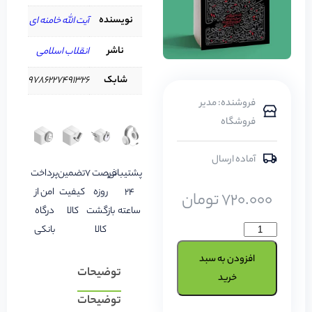
نویسنده
آیت الله خامنه ای
ناشر
انقلاب اسلامی
شابک
9786227491326
فروشنده: مدیر
فروشگاه
آماده ارسال
پشتیبانی
فرصت 7
تضمین
پرداخت
24
روزه
کیفیت
امن از
720.000
تومان
ساعته
بازگشت
کالا
درگاه
کالا
بانکی
افزودن به سبد
توضیحات
خرید
توضیحات