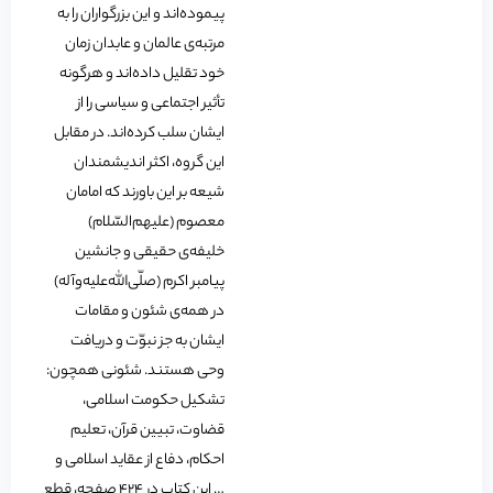
پیموده‌اند و این بزرگواران را به
مرتبه‌ی عالمان و عابدان زمان
خود تقلیل داده‌اند و هرگونه
تأثیر اجتماعی و سیاسی را از
ایشان سلب کرده‌اند. در مقابل
این گروه، اکثر اندیشمندان
شیعه بر این باورند که امامان
معصوم (علیهم‌السّلام)
خلیفه‌ی حقیقی و جانشین
پیامبر اکرم (صلّی‌الله‌علیه‌وآله)
در همه‌ی شئون و مقامات
ایشان به جز نبوّت و دریافت
وحی هستند. شئونی همچون:
تشکیل حکومت اسلامی،
قضاوت، تبیین قرآن، تعلیم
احکام، دفاع از عقاید اسلامی و
… این کتاب در 424 صفحه، قطع