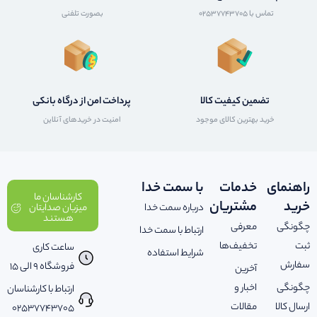
تماس با 02537743705
بصورت تلفنی
تضمین کیفیت کالا
پرداخت امن از درگاه بانکی
خرید بهترین کالای موجود
امنیت در خریدهای آنلاین
راهنمای
خدمات
با سمت خدا
کارشناسان ما
خرید
مشتریان
درباره سمت خدا
میزبان صدایتان
هستند
چگونگی
معرفی
ارتباط با سمت خدا
ثبت
تخفیف‌ها
ساعت کاری
شرایط استفاده
سفارش
فروشگاه 9 الی 15
آخرین
چگونگی
اخبار و
ارتباط با کارشناسان
ارسال کالا
مقالات
02537743705