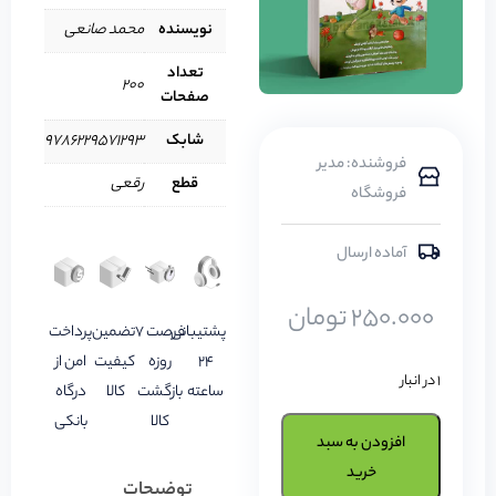
نویسنده
محمد صانعی
تعداد
200
صفحات
شابک
9786229571293
فروشنده: مدیر
قطع
رقعی
فروشگاه
آماده ارسال
250.000
تومان
پشتیبانی
فرصت 7
تضمین
پرداخت
24
روزه
کیفیت
امن از
1 در انبار
ساعته
بازگشت
کالا
درگاه
کالا
بانکی
افزودن به سبد
خرید
توضیحات