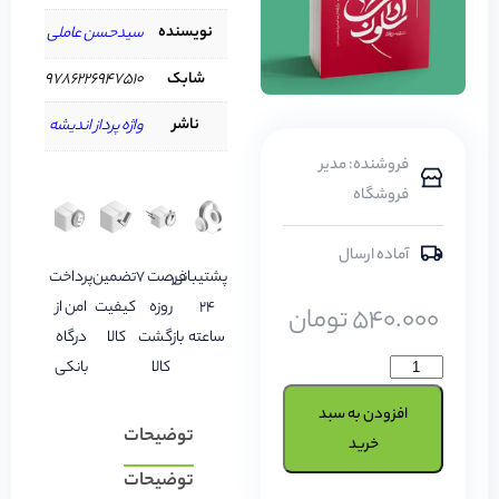
نویسنده
سیدحسن عاملی
شابک
9786226947510
ناشر
واژه‌ پرداز اندیشه
فروشنده: مدیر
فروشگاه
آماده ارسال
پشتیبانی
فرصت 7
تضمین
پرداخت
24
روزه
کیفیت
امن از
540.000
تومان
ساعته
بازگشت
کالا
درگاه
کالا
بانکی
افزودن به سبد
توضیحات
خرید
توضیحات