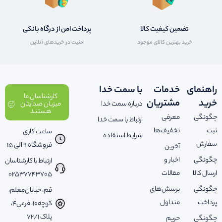
تضمین کیفیت کالا
پرداخت امن از درگاه بانکی
خرید بهترین کالای موجود
امنیت در خریدهای آنلاین
راهنمای
خدمات
با سمت خدا
کارشناسان ما
خرید
مشتریان
درباره سمت خدا
میزبان صدایتان
هستند
چگونگی
معرفی
ارتباط با سمت خدا
ثبت
تخفیف‌ها
ساعت کاری
شرایط استفاده
سفارش
فروشگاه 9 الی 15
آخرین
چگونگی
اخبار و
ارتباط با کارشناسان
ارسال کالا
مقالات
02537743705
چگونگی
پرسش‌های
قم، خیابان‌معلم،
پرداخت
متداول
کوچه‌10، فرعی‌4،
پلاک ‌72/1
چگونگی
حریم