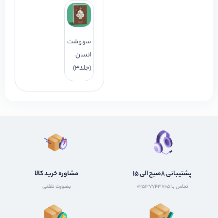
سرنوشت
انسان
(جلد3)
پشتیبانی 8صبح الی 15
مشاوره خرید کالا
تماس با 02537743705
بصورت تلفنی